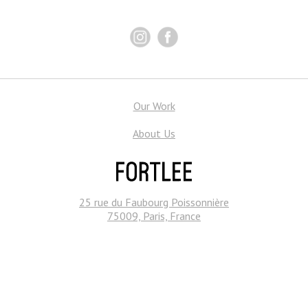
Our Work
About Us
25 rue du Faubourg Poissonnière
75009, Paris, France