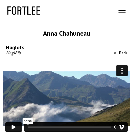
Anna Chahuneau
Haglöfs
Haglöfs
Back